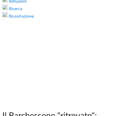
Istituzioni
Ricerca
Ricostruzione
Il Barchessone "ritrovato":