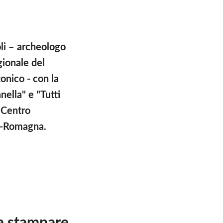
li – archeologo
gionale del
onico - con la
nella" e "Tutti
 Centro
a-Romagna.