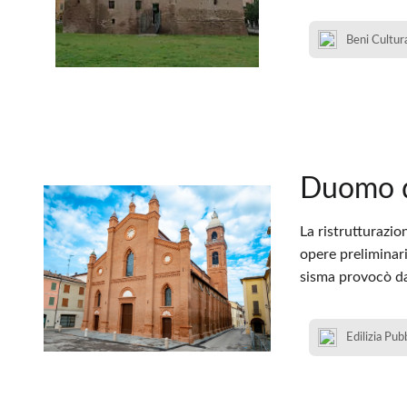
Beni Cultura
Duomo d
La ristrutturazio
opere preliminari
sisma provocò da
Edilizia Pub