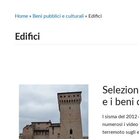
Home
»
Beni pubblici e culturali
»
Edifici
Edifici
Selezion
e i beni 
l sisma del 2012 
numerosi i video 
terremoto sugli e