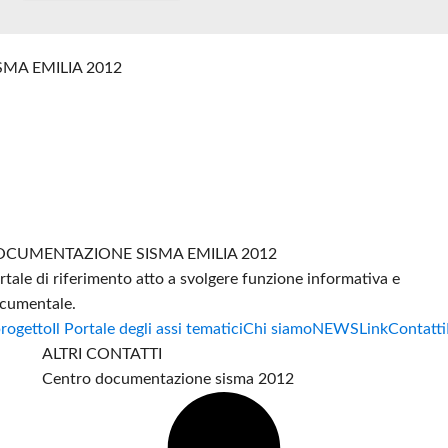
SMA EMILIA 2012
CUMENTAZIONE SISMA EMILIA 2012
rtale di riferimento atto a svolgere funzione informativa e
cumentale.
progetto
Il Portale degli assi tematici
Chi siamo
NEWS
Link
Contatti
ALTRI CONTATTI
Centro documentazione sisma 2012