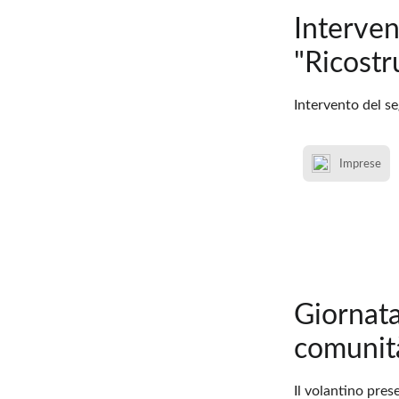
Interven
"Ricostr
Intervento del s
Imprese
Giornata
comunità
Il volantino pres