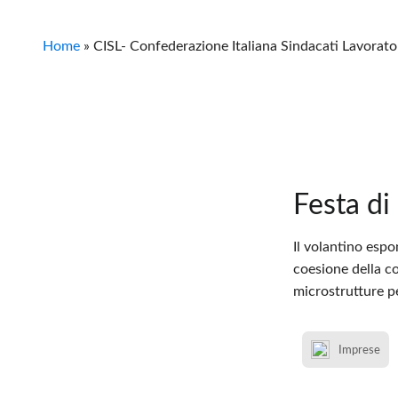
Home
»
CISL- Confederazione Italiana Sindacati Lavorato
Festa d
Il volantino esp
coesione della co
microstrutture p
Imprese