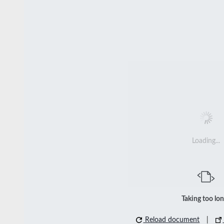
Loading...
Taking too lo
Reload document
|