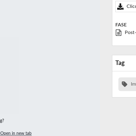
Clic
FASE
Post
Tag
Im
ng?
Open in new tab