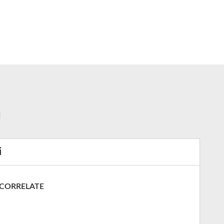
a
i
 CORRELATE