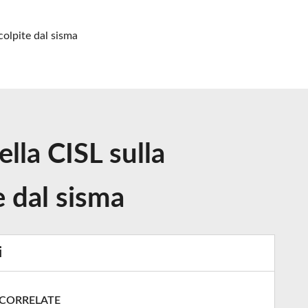
 colpite dal sisma
ella CISL sulla
e dal sisma
i
 CORRELATE