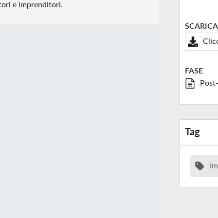
tori e imprenditori.
SCARICA
Clic
FASE
Post
Tag
Im