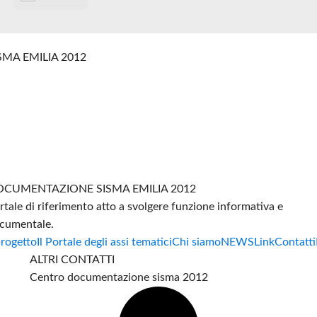
SMA EMILIA 2012
CUMENTAZIONE SISMA EMILIA 2012
rtale di riferimento atto a svolgere funzione informativa e
cumentale.
progetto
Il Portale degli assi tematici
Chi siamo
NEWS
Link
Contatti
ALTRI CONTATTI
Centro documentazione sisma 2012