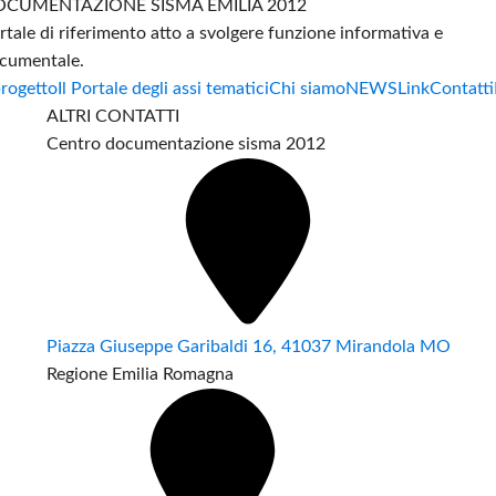
CUMENTAZIONE SISMA EMILIA 2012
rtale di riferimento atto a svolgere funzione informativa e
cumentale.
progetto
Il Portale degli assi tematici
Chi siamo
NEWS
Link
Contatti
ALTRI CONTATTI
Centro documentazione sisma 2012
Piazza Giuseppe Garibaldi 16, 41037 Mirandola MO
Regione Emilia Romagna