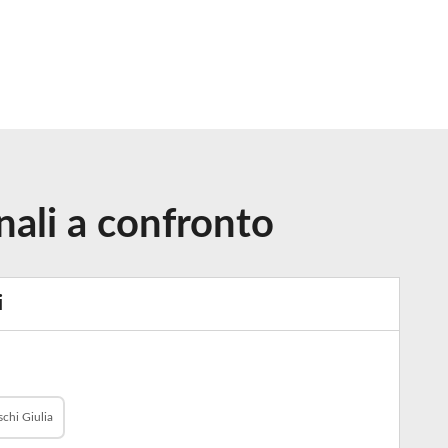
nali a confronto
i
chi Giulia