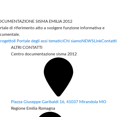
CUMENTAZIONE SISMA EMILIA 2012
rtale di riferimento atto a svolgere funzione informativa e
cumentale.
progetto
Il Portale degli assi tematici
Chi siamo
NEWS
Link
Contatti
ALTRI CONTATTI
Centro documentazione sisma 2012
Piazza Giuseppe Garibaldi 16, 41037 Mirandola MO
Regione Emilia Romagna