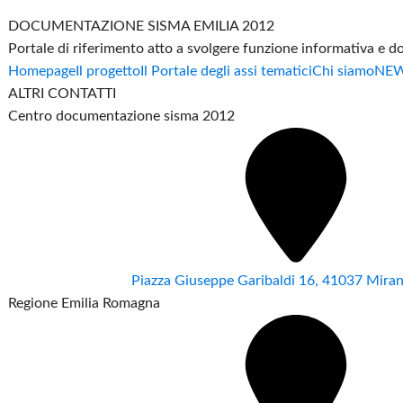
DOCUMENTAZIONE SISMA EMILIA 2012
Portale di riferimento atto a svolgere funzione informativa e 
Homepage
Il progetto
Il Portale degli assi tematici
Chi siamo
NE
ALTRI CONTATTI
Centro documentazione sisma 2012
Piazza Giuseppe Garibaldi 16, 41037 Mir
Regione Emilia Romagna