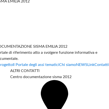
SMA EMILIA 2012
CUMENTAZIONE SISMA EMILIA 2012
rtale di riferimento atto a svolgere funzione informativa e
cumentale.
progetto
Il Portale degli assi tematici
Chi siamo
NEWS
Link
Contatti
ALTRI CONTATTI
Centro documentazione sisma 2012