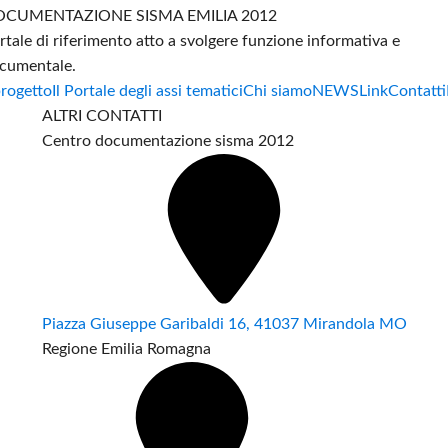
CUMENTAZIONE SISMA EMILIA 2012
rtale di riferimento atto a svolgere funzione informativa e
cumentale.
progetto
Il Portale degli assi tematici
Chi siamo
NEWS
Link
Contatti
ALTRI CONTATTI
Centro documentazione sisma 2012
Piazza Giuseppe Garibaldi 16, 41037 Mirandola MO
Regione Emilia Romagna