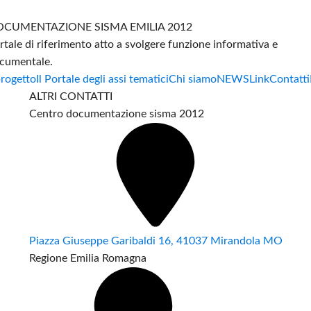
CUMENTAZIONE SISMA EMILIA 2012
rtale di riferimento atto a svolgere funzione informativa e
cumentale.
progetto
Il Portale degli assi tematici
Chi siamo
NEWS
Link
Contatti
ALTRI CONTATTI
Centro documentazione sisma 2012
Piazza Giuseppe Garibaldi 16, 41037 Mirandola MO
Regione Emilia Romagna