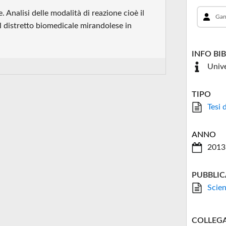
e. Analisi delle modalità di reazione cioè il
Gan
l distretto biomedicale mirandolese in
INFO BI
Unive
TIPO
Tesi 
ANNO
2013
PUBBLIC
Scien
COLLEG