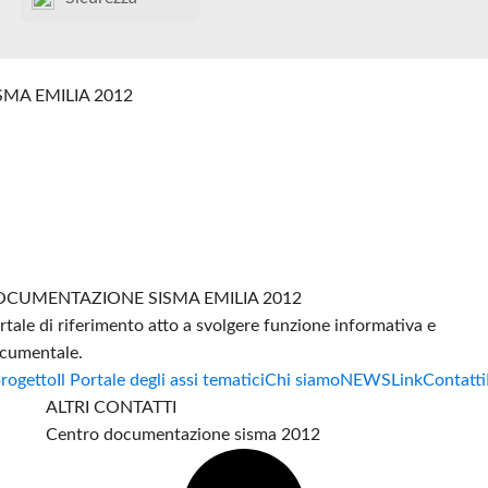
SMA EMILIA 2012
CUMENTAZIONE SISMA EMILIA 2012
rtale di riferimento atto a svolgere funzione informativa e
cumentale.
progetto
Il Portale degli assi tematici
Chi siamo
NEWS
Link
Contatti
ALTRI CONTATTI
Centro documentazione sisma 2012