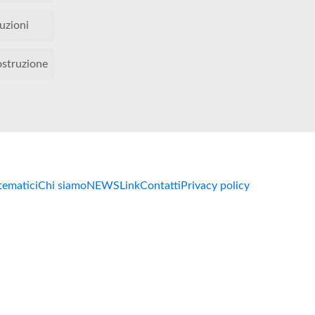
tuzioni
ostruzione
 tematici
Chi siamo
NEWS
Link
Contatti
Privacy policy