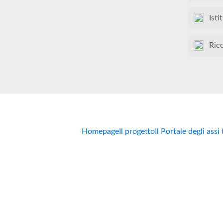
Isti
Ric
Homepage
Il progetto
Il Portale degli assi