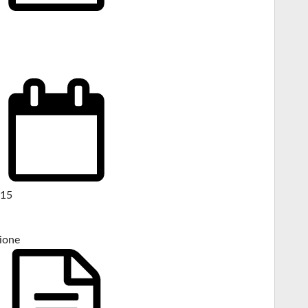
015
ione