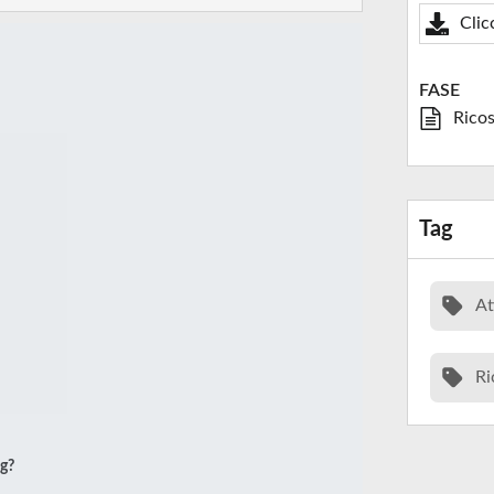
Clic
FASE
Ricos
Tag
At
Ri
ng?