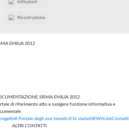
Istituzioni
Ricostruzione
SMA EMILIA 2012
CUMENTAZIONE SISMA EMILIA 2012
rtale di riferimento atto a svolgere funzione informativa e
cumentale.
progetto
Il Portale degli assi tematici
Chi siamo
NEWS
Link
Contatti
ALTRI CONTATTI