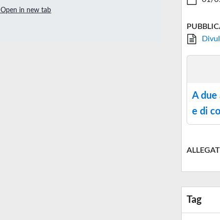
Open in new tab
PUBBLIC
Divul
A due 
e di c
ALLEGAT
Tag