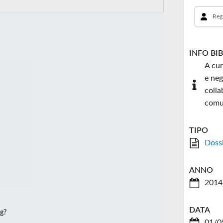
Reg
INFO BI
A cur
e neg
colla
comu
TIPO
Doss
ANNO
2014
DATA
ng?
01/0