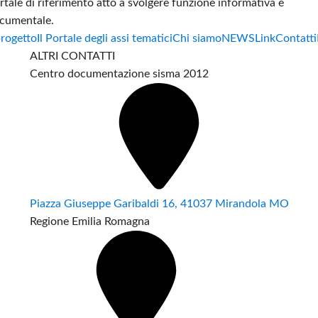
rtale di riferimento atto a svolgere funzione informativa e
cumentale.
progetto
Il Portale degli assi tematici
Chi siamo
NEWS
Link
Contatti
ALTRI CONTATTI
Centro documentazione sisma 2012
Piazza Giuseppe Garibaldi 16, 41037 Mirandola MO
Regione Emilia Romagna