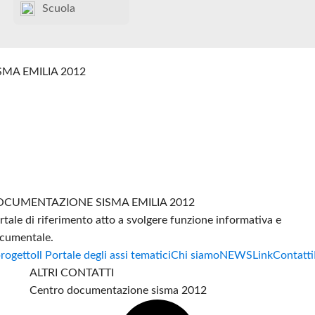
Scuola
SMA EMILIA 2012
CUMENTAZIONE SISMA EMILIA 2012
rtale di riferimento atto a svolgere funzione informativa e
cumentale.
progetto
Il Portale degli assi tematici
Chi siamo
NEWS
Link
Contatti
ALTRI CONTATTI
Centro documentazione sisma 2012