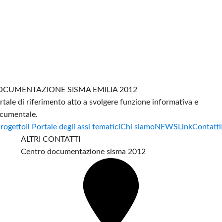
CUMENTAZIONE SISMA EMILIA 2012
rtale di riferimento atto a svolgere funzione informativa e
cumentale.
progetto
Il Portale degli assi tematici
Chi siamo
NEWS
Link
Contatti
ALTRI CONTATTI
Centro documentazione sisma 2012