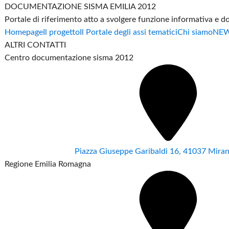
DOCUMENTAZIONE SISMA EMILIA 2012
Portale di riferimento atto a svolgere funzione informativa e 
Homepage
Il progetto
Il Portale degli assi tematici
Chi siamo
NE
ALTRI CONTATTI
Centro documentazione sisma 2012
Piazza Giuseppe Garibaldi 16, 41037 Mir
Regione Emilia Romagna