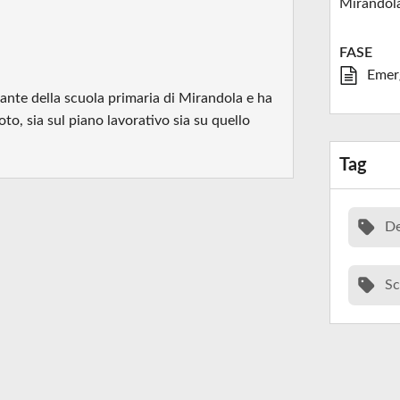
Mirandol
FASE
Emer
nante della scuola primaria di Mirandola e ha
to, sia sul piano lavorativo sia su quello
Tag
De
Sc