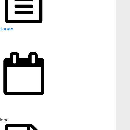
ttorato
ione