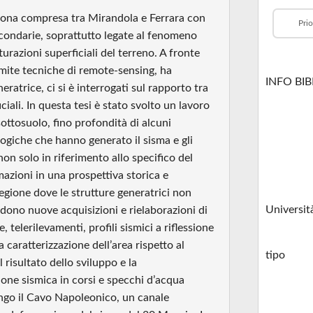
 zona compresa tra Mirandola e Ferrara con
Prio
condarie, soprattutto legate al fenomeno
turazioni superficiali del terreno. A fronte
amite tecniche di remote-sensing, ha
INFO BI
ratrice, ci si è interrogati sul rapporto tra
iali. In questa tesi è stato svolto un lavoro
 sottosuolo, fino profondità di alcuni
ologiche che hanno generato il sisma e gli
 non solo in riferimento allo specifico del
rmazioni in una prospettiva storica e
 regione dove le strutture generatrici non
Universit
ndono nuove acquisizioni e rielaborazioni di
 telerilevamenti, profili sismici a riflessione
a caratterizzazione dell’area rispetto al
tipo
 risultato dello sviluppo e la
one sismica in corsi e specchi d’acqua
ungo il Cavo Napoleonico, un canale