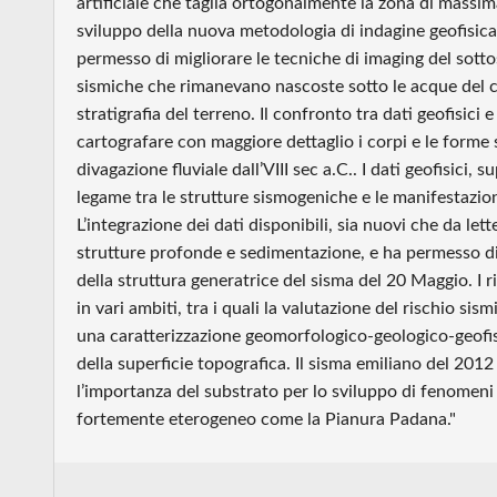
artificiale che taglia ortogonalmente la zona di mass
sviluppo della nuova metodologia di indagine geofisica
permesso di migliorare le tecniche di imaging del sott
sismiche che rimanevano nascoste sotto le acque del can
stratigrafia del terreno. Il confronto tra dati geofisici
cartografare con maggiore dettaglio i corpi e le forme s
divagazione fluviale dall’VIII sec a.C.. I dati geofisici, 
legame tra le strutture sismogeniche e le manifestazioni
L’integrazione dei dati disponibili, sia nuovi che da let
strutture profonde e sedimentazione, e ha permesso di 
della struttura generatrice del sisma del 20 Maggio. I r
in vari ambiti, tra i quali la valutazione del rischio si
una caratterizzazione geomorfologico-geologico-geofisic
della superficie topografica. Il sisma emiliano del 201
l’importanza del substrato per lo sviluppo di fenomeni 
fortemente eterogeneo come la Pianura Padana."