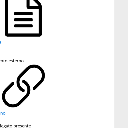
a
nto esterno
rno
legato presente