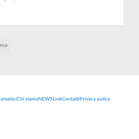
erca
 tematici
Chi siamo
NEWS
Link
Contatti
Privacy policy