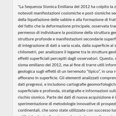
"La Sequenza Sismica Emiliana del 2012 ha colpito la
notevoli manifestazioni cosismiche e post-sismiche se
della liquefazione delle sabbie e alla formazione di frat
del fatto che la deformazione principale, osservata tr
permesso di individuare la posizione della struttura gene
strutture profonde e manifestazioni secondarie superfic
di integrazione di dati a varia scala, dalla superficie al
chilometri, per analizzare il legame tra le strutture ge
effetti superficiali percepiti dagli osservatori. Questo,
sisma emiliano del 2012, ma al fine di trarre utili info
geologica sugli effetti di un terremoto “tipico”, in una
affiorano in superficie. Gli elementi analizzati compre
dati pregressi, e includono cartografie geomorfologiche,
superficiale e profonda, stratigrafie e informazioni sull
rischio sismico. Parte dei dati di nuova acquisizione è il
sperimentazione di metodologie innovative di prospezi
continentali, che sono state utilizzate con successo l