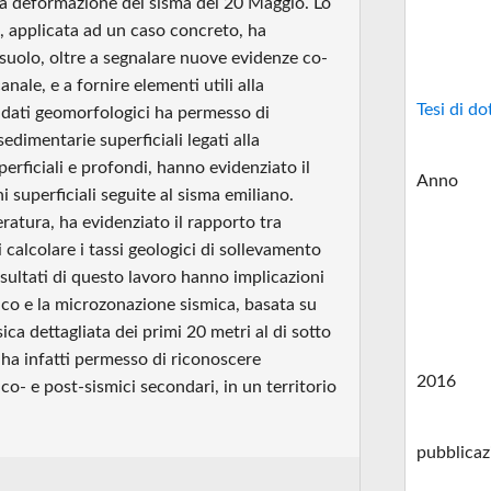
ima deformazione del sisma del 20 Maggio. Lo
, applicata ad un caso concreto, ha
osuolo, oltre a segnalare nuove evidenze co-
ale, e a fornire elementi utili alla
Tesi di do
 e dati geomorfologici ha permesso di
edimentarie superficiali legati alla
superficiali e profondi, hanno evidenziato il
Anno
 superficiali seguite al sisma emiliano.
teratura, ha evidenziato il rapporto tra
calcolare i tassi geologici di sollevamento
isultati di questo lavoro hanno implicazioni
smico e la microzonazione sismica, basata su
a dettagliata dei primi 20 metri al di sotto
2 ha infatti permesso di riconoscere
2016
co- e post-sismici secondari, in un territorio
pubblicaz