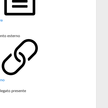
va
nto esterno
rno
legato presente