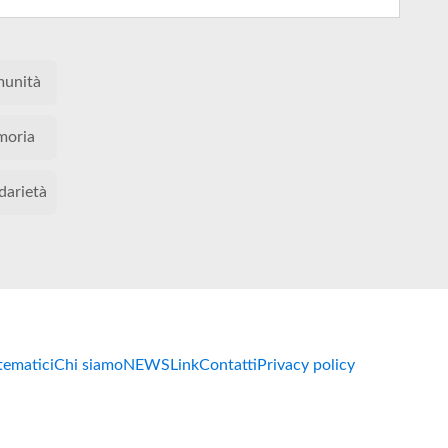
unità
oria
darietà
 tematici
Chi siamo
NEWS
Link
Contatti
Privacy policy