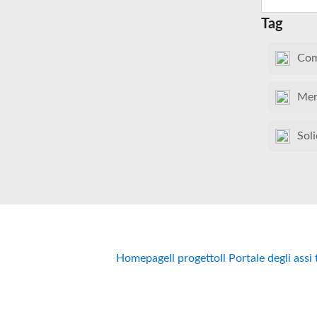
Tag
Com
Mem
Soli
Homepage
Il progetto
Il Portale degli assi