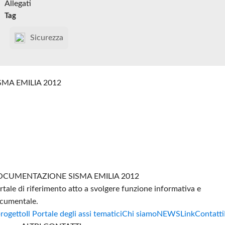
Allegati
Tag
Sicurezza
SMA EMILIA 2012
CUMENTAZIONE SISMA EMILIA 2012
rtale di riferimento atto a svolgere funzione informativa e
cumentale.
progetto
Il Portale degli assi tematici
Chi siamo
NEWS
Link
Contatti