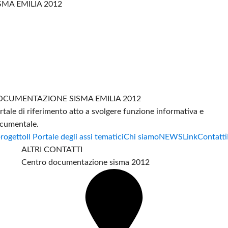
SMA EMILIA 2012
CUMENTAZIONE SISMA EMILIA 2012
rtale di riferimento atto a svolgere funzione informativa e
cumentale.
progetto
Il Portale degli assi tematici
Chi siamo
NEWS
Link
Contatti
ALTRI CONTATTI
Centro documentazione sisma 2012