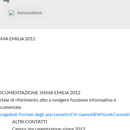
Tag
Innovazione
SMA EMILIA 2012
CUMENTAZIONE SISMA EMILIA 2012
rtale di riferimento atto a svolgere funzione informativa e
cumentale.
progetto
Il Portale degli assi tematici
Chi siamo
NEWS
Link
Contatti
ALTRI CONTATTI
Centro documentazione sisma 2012