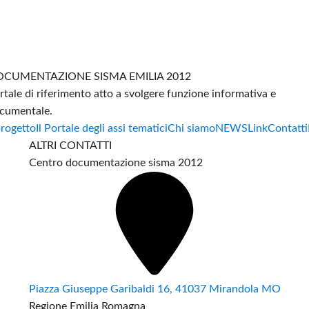
CUMENTAZIONE SISMA EMILIA 2012
rtale di riferimento atto a svolgere funzione informativa e
cumentale.
progetto
Il Portale degli assi tematici
Chi siamo
NEWS
Link
Contatti
ALTRI CONTATTI
Centro documentazione sisma 2012
Piazza Giuseppe Garibaldi 16, 41037 Mirandola MO
Regione Emilia Romagna