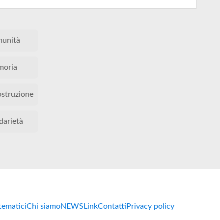
unità
oria
ostruzione
darietà
 tematici
Chi siamo
NEWS
Link
Contatti
Privacy policy