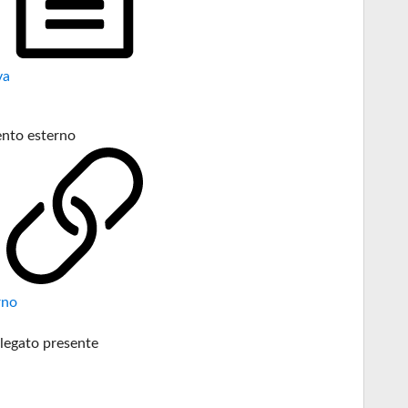
va
nto esterno
rno
legato presente