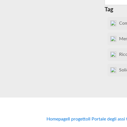
Tag
Com
Mem
Ric
Soli
Homepage
Il progetto
Il Portale degli assi