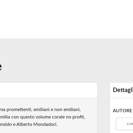
e
Dettagl
a promettenti, emiliani e non emiliani,
AUTORE
’Emilia con questo volume corale no profit,
rnoldo e Alberto Mondadori.
Cott