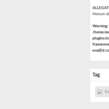
ALLEGAT
Nessun al
Warning
:
/home/as
plugins/
framewor
eval()'d c
Tag
C