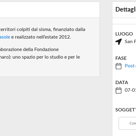
Dettagl
erritori colpiti dal sisma, finanziato dalla
LUOGO
asole
e realizzato nell’estate 2012.
San F
llaborazione della Fondazione
ro): uno spazio per lo studio e per le
FASE
Post
DATA
07-0
SOGGETT
Com