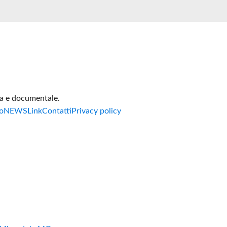
va e documentale.
o
NEWS
Link
Contatti
Privacy policy