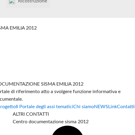
Ricostruzione
SMA EMILIA 2012
CUMENTAZIONE SISMA EMILIA 2012
rtale di riferimento atto a svolgere funzione informativa e
cumentale.
progetto
Il Portale degli assi tematici
Chi siamo
NEWS
Link
Contatti
ALTRI CONTATTI
Centro documentazione sisma 2012