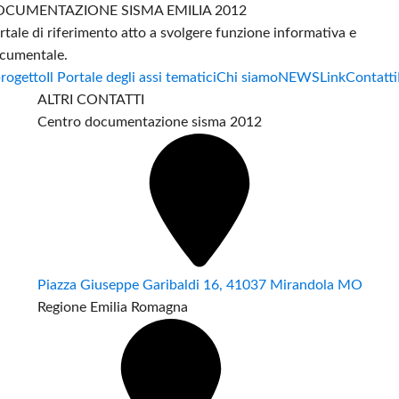
CUMENTAZIONE SISMA EMILIA 2012
rtale di riferimento atto a svolgere funzione informativa e
cumentale.
progetto
Il Portale degli assi tematici
Chi siamo
NEWS
Link
Contatti
ALTRI CONTATTI
Centro documentazione sisma 2012
Piazza Giuseppe Garibaldi 16, 41037 Mirandola MO
Regione Emilia Romagna