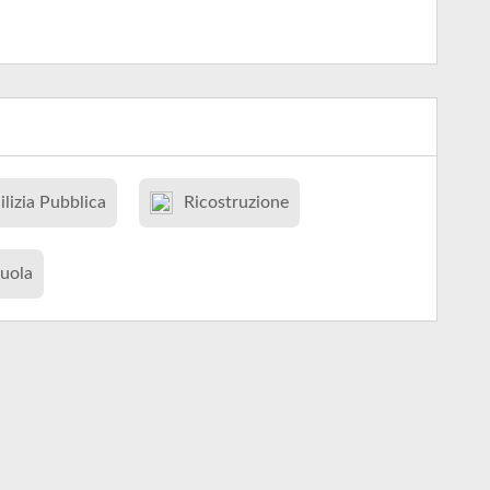
ilizia Pubblica
Ricostruzione
uola