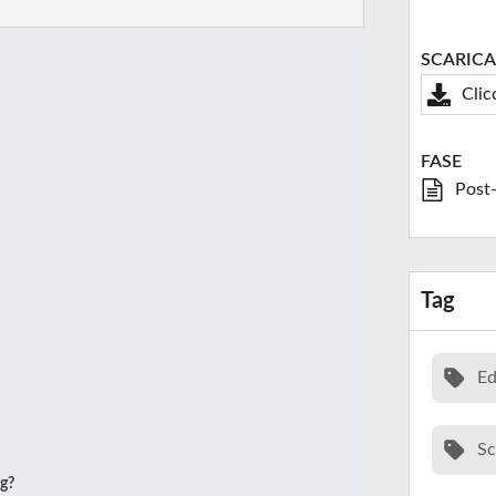
SCARICA
Clic
FASE
Post
Tag
Ed
Sc
ng?