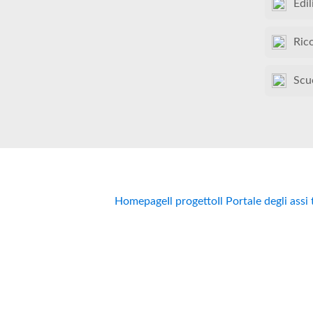
Edil
Ric
Scu
Homepage
Il progetto
Il Portale degli assi