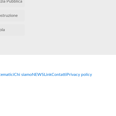
izia Pubblica
ostruzione
ola
 tematici
Chi siamo
NEWS
Link
Contatti
Privacy policy