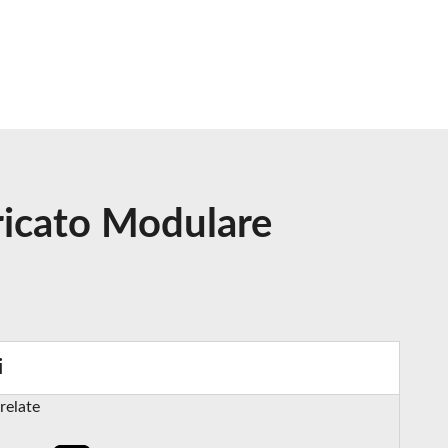
bricato Modulare
i
relate