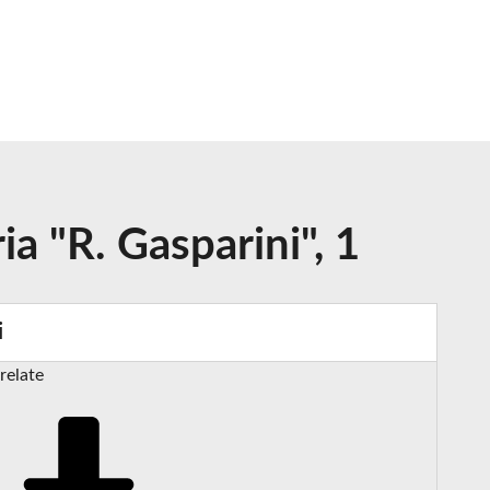
a "R. Gasparini", 1
i
relate