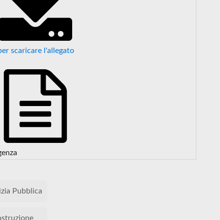
per scaricare l'allegato
genza
izia Pubblica
ostruzione