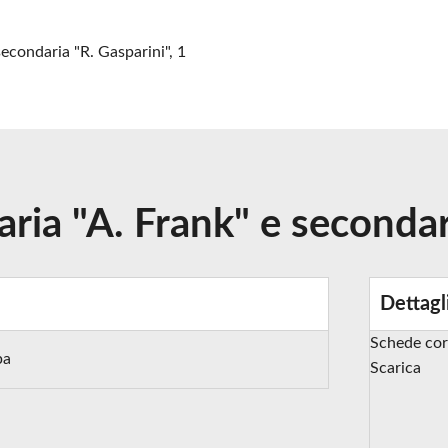
econdaria "R. Gasparini", 1
ria "A. Frank" e secondari
Dettagl
Schede cor
pa
Scarica