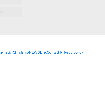
ola
 tematici
Chi siamo
NEWS
Link
Contatti
Privacy policy