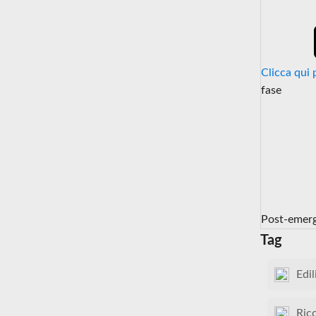
Clicca qui 
fase
Post-emer
Tag
Edil
Ric