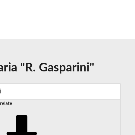
aria "R. Gasparini"
i
relate