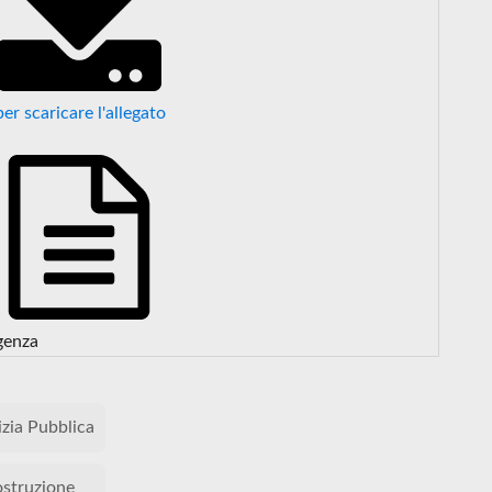
per scaricare l'allegato
genza
izia Pubblica
ostruzione