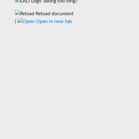
Taking too long?
Reload document
|
Open in new tab