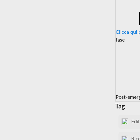
Clicca qui 
fase
Post-emer
Tag
Edil
Ric