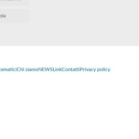
ola
 tematici
Chi siamo
NEWS
Link
Contatti
Privacy policy