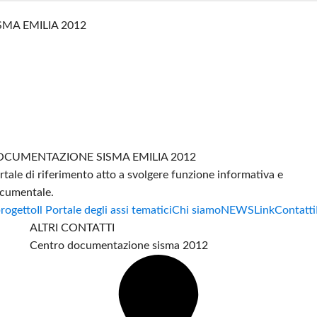
SMA EMILIA 2012
CUMENTAZIONE SISMA EMILIA 2012
rtale di riferimento atto a svolgere funzione informativa e
cumentale.
progetto
Il Portale degli assi tematici
Chi siamo
NEWS
Link
Contatti
ALTRI CONTATTI
Centro documentazione sisma 2012