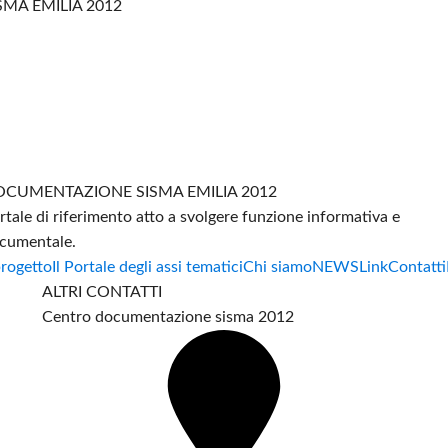
SMA EMILIA 2012
CUMENTAZIONE SISMA EMILIA 2012
rtale di riferimento atto a svolgere funzione informativa e
cumentale.
progetto
Il Portale degli assi tematici
Chi siamo
NEWS
Link
Contatti
ALTRI CONTATTI
Centro documentazione sisma 2012