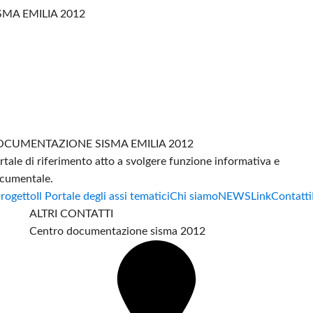
SMA EMILIA 2012
CUMENTAZIONE SISMA EMILIA 2012
rtale di riferimento atto a svolgere funzione informativa e
cumentale.
progetto
Il Portale degli assi tematici
Chi siamo
NEWS
Link
Contatti
ALTRI CONTATTI
Centro documentazione sisma 2012