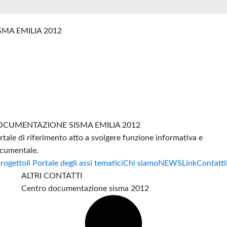
SMA EMILIA 2012
CUMENTAZIONE SISMA EMILIA 2012
rtale di riferimento atto a svolgere funzione informativa e
cumentale.
progetto
Il Portale degli assi tematici
Chi siamo
NEWS
Link
Contatti
ALTRI CONTATTI
Centro documentazione sisma 2012