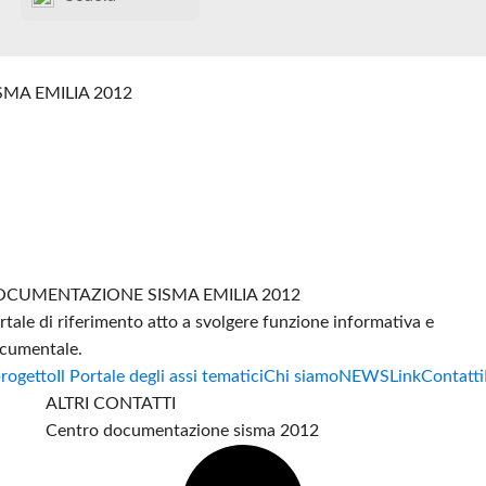
SMA EMILIA 2012
CUMENTAZIONE SISMA EMILIA 2012
rtale di riferimento atto a svolgere funzione informativa e
cumentale.
progetto
Il Portale degli assi tematici
Chi siamo
NEWS
Link
Contatti
ALTRI CONTATTI
Centro documentazione sisma 2012