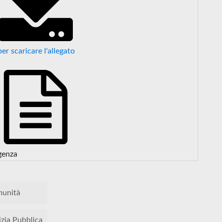
per scaricare l'allegato
genza
unità
izia Pubblica