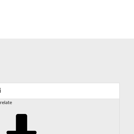
i
relate