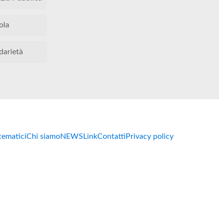
ola
darietà
 tematici
Chi siamo
NEWS
Link
Contatti
Privacy policy