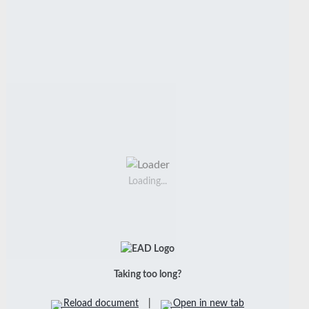
Loading...
Taking too long?
Reload document
|
Open in new tab