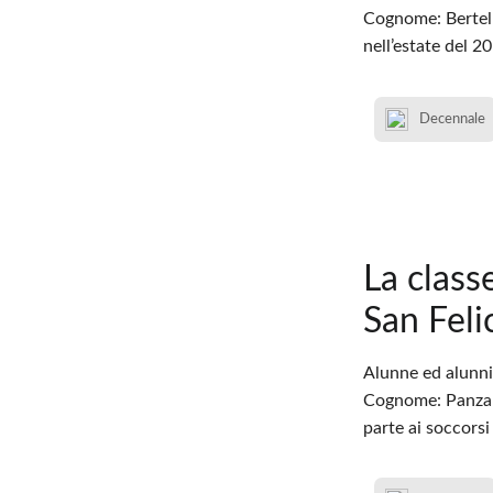
Cognome: Bertelli
nell’estate del 2
Decennale
La class
San Feli
Alunne ed alunni 
Cognome: Panza E
parte ai soccorsi