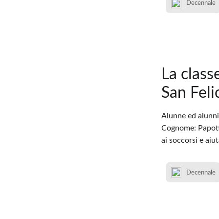
Decennale
La class
San Feli
Alunne ed alunni 
Cognome: Papotti
ai soccorsi e aiu
Decennale