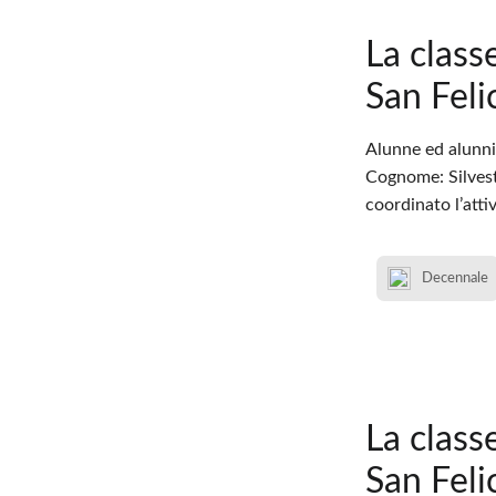
La class
San Feli
Alunne ed alunni 
Cognome: Silvestr
coordinato l’atti
Decennale
La class
San Feli