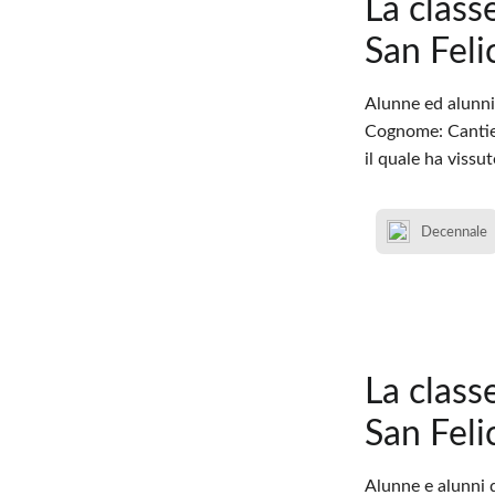
La class
San Feli
Alunne ed alunni 
Cognome: Cantiell
il quale ha vissu
Decennale
La class
San Feli
Alunne e alunni d